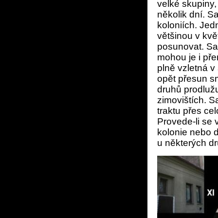
velké skupiny,
několik dní. S
koloniích. Jed
většinou v kvě
posunovat. Sam
mohou je i pře
plně vzletná v
opět přesun s
druhů prodlužu
zimovištích. 
traktu přes ce
Provede-li se 
kolonie nebo d
u některých dr