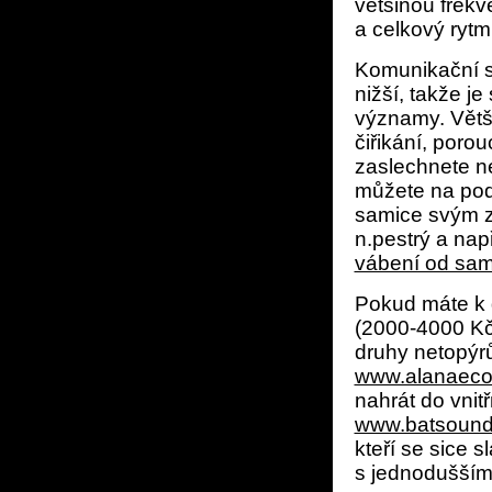
většinou frekv
a celkový ryt
Komunikační si
nižší, takže je
významy. Větši
čiřikání, poro
zaslechnete ne
můžete na pod
samice svým z
n.pestrý a nap
vábení od sa
Pokud máte k d
(2000-4000 Kč)
druhy netopýr
www.alanaeco
nahrát do vnit
www.batsoun
kteří se sice 
s jednodušším