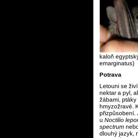
kaloň egyptský
emarginatus)
Potrava
Letouni se ži
nektar a pyl, 
žábami, ptáky 
hmyzožravé. K 
přizpůsobení. 
u
Noctilio lepo
spectrum
neb
dlouhý jazyk, 