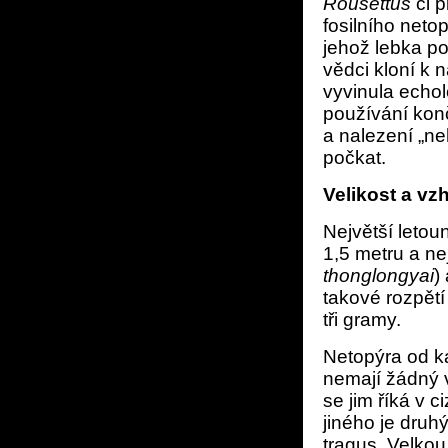
Rousettus
či p
fosilního neto
jehož lebka po
vědci kloní k n
vyvinula echol
používání konč
a nalezení „n
počkat.
Velikost a vz
Největší letoun
1,5 metru a ne
thonglongyai
)
takové rozpětí
tři gramy.
Netopýra od ka
nemají žádný v
se jim říká v c
jiného je druh
tragus. Velkou