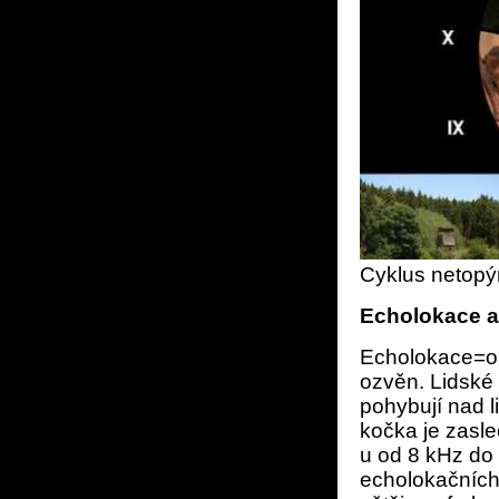
Cyklus netop
Echolokace 
Echolokace=or
ozvěn. Lidské 
pohybují nad l
kočka je zasl
u od 8 kHz do
echolokačních 