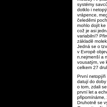
systémy savců
dotklo i netop
vrápence, me
čeleděmi pochá
mohlo dojít k
což je asi jed
variabilní? Př
základě moleku
Jedná se o tzv
v Evropě objev
n.nejmenší a 
vousatým, ve k
celkem 27 dru
První netopýři
datují do doby
o tom, zdali s
první let a e
připomínáme, 
Druhotně se vy