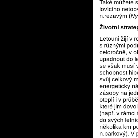
Také můžete s
lovícího netop
n.rezavým (
Ny
Životní strate
Letouni žijí v
s různými podm
celoročně, v 
upadnout do l
se však musí 
schopnost hib
svůj celkový 
energeticky ná
zásoby na jedn
oteplí i v průb
které jim dovo
(např. v rámci
do svých letní
několika km po
n.parkový). V 