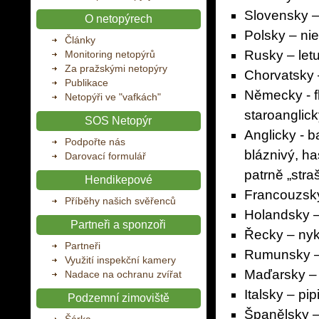
Slovensky – 
O netopýrech
Polsky – nie
Články
Rusky – letu
Monitoring netopýrů
Za pražskými netopýry
Chorvatsky 
Publikace
Německy - fl
Netopýři ve "vafkách"
staroanglick
SOS Netopýr
Anglicky - b
Podpořte nás
bláznivý, ha
Darovací formulář
patrně „stra
Hendikepové
Francouzsky
Příběhy našich svěřenců
Holandsky –
Partneři a sponzoři
Řecky – nyk
Partneři
Rumunsky – l
Využití inspekční kamery
Maďarsky –
Nadace na ochranu zvířat
Italsky – pipi
Podzemní zimoviště
Španělsky –