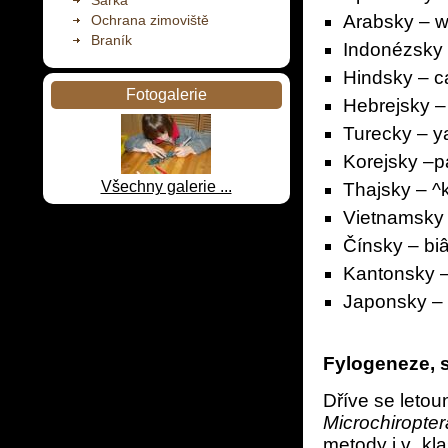
Šárka
Arabsky – w
Ochrana zimoviště
Braník
Indonézsky 
Hindsky – 
Fotogalerie
Hebrejsky – 
Turecky – y
Korejsky –p
Všechny galerie ...
Thajsky – ^
Vietnamsky 
Čínsky – bi
Kantonsky –
Japonsky – 
Fylogeneze, 
Dříve se letou
Microchiropter
metody i v „k