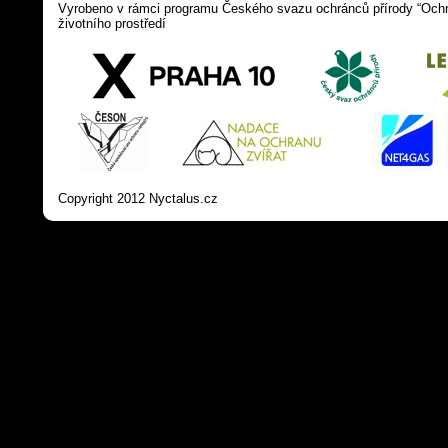
Vyrobeno v rámci programu Českého svazu ochránců přírody “Ochra
životního prostředí
Copyright 2012 Nyctalus.cz