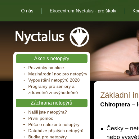
O nás
Ekocentrum Nyctalus - pro školy
Ko
Nyctalus
Akce s netopýry
Pozvánky na akce
Mezinárodní noc pro netopýry
Vypouštění netopýrů 2020
Programy pro seniory a
zdravotně znevýhodněné
Základní i
Záchrana netopýrů
Chiroptera – l
Našli jste netopýra?
První pomoc
Péče o nalezené netopýry
Česky – neto
Databáze přijatých netopýrů
nebo vysvět
Budka pro netopýry