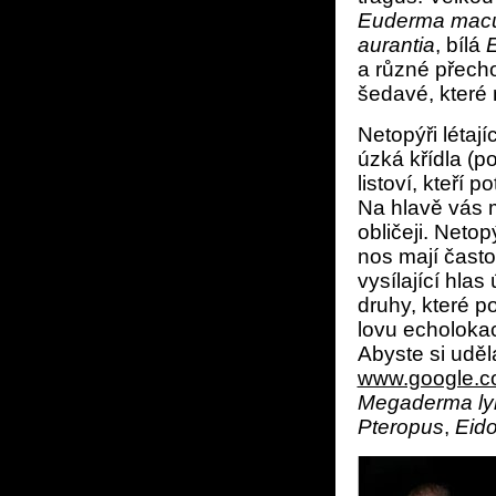
Euderma macu
aurantia
, bílá
E
a různé přech
šedavé, které 
Netopýři létaj
úzká křídla (po
listoví, kteří 
Na hlavě vás m
obličeji. Netop
nos mají často
vysílající hla
druhy, které po
lovu echolokac
Abyste si uděl
www.google.
Megaderma ly
Pteropus
,
Eid