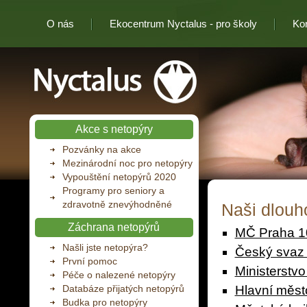
O nás
Ekocentrum Nyctalus - pro školy
Ko
Nyctalus
Akce s netopýry
Pozvánky na akce
Mezinárodní noc pro netopýry
Vypouštění netopýrů 2020
Programy pro seniory a
zdravotně znevýhodněné
Naši dlouho
Záchrana netopýrů
MČ Praha 1
Našli jste netopýra?
Český svaz 
První pomoc
Ministerstvo
Péče o nalezené netopýry
Databáze přijatých netopýrů
Hlavní měst
Budka pro netopýry