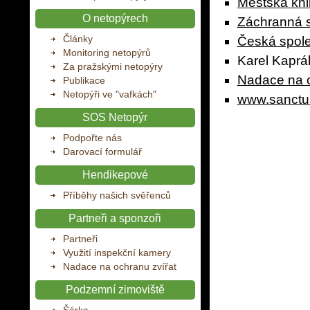
Městská kn
O netopýrech
Záchranná 
Články
Česká spole
Monitoring netopýrů
Karel Kaprá
Za pražskými netopýry
Nadace na o
Publikace
Netopýři ve "vafkách"
www.sanctu
SOS Netopýr
Podpořte nás
Darovací formulář
Hendikepové
Příběhy našich svěřenců
Partneři a sponzoři
Partneři
Využití inspekční kamery
Nadace na ochranu zvířat
Podzemní zimoviště