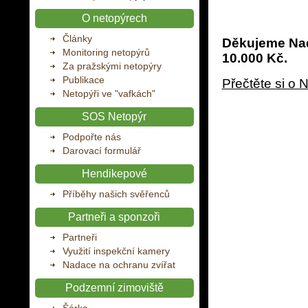
O netopýrech
Články
Děkujeme Nada
Monitoring netopýrů
10.000 Kč.
Za pražskými netopýry
Publikace
Přečtěte si o 
Netopýři ve "vafkách"
SOS Netopýr
Podpořte nás
Darovací formulář
Hendikepové
Příběhy našich svěřenců
Partneři a sponzoři
Partneři
Využití inspekční kamery
Nadace na ochranu zvířat
Podzemní zimoviště