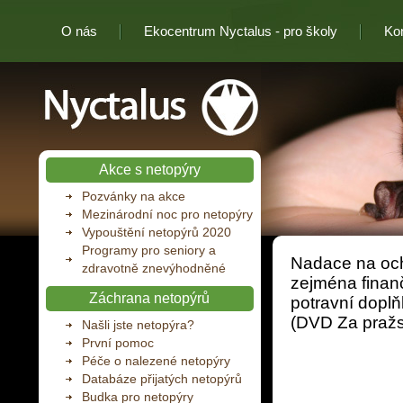
O nás
Ekocentrum Nyctalus - pro školy
Ko
Nyctalus
Akce s netopýry
Pozvánky na akce
Mezinárodní noc pro netopýry
Vypouštění netopýrů 2020
Programy pro seniory a
Nadace na och
zdravotně znevýhodněné
zejména finanč
Záchrana netopýrů
potravní doplň
(DVD Za pražs
Našli jste netopýra?
První pomoc
Péče o nalezené netopýry
Databáze přijatých netopýrů
Budka pro netopýry