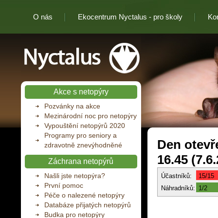
O nás
Ekocentrum Nyctalus - pro školy
Ko
Nyctalus
Akce s netopýry
Pozvánky na akce
Mezinárodní noc pro netopýry
Vypouštění netopýrů 2020
Programy pro seniory a
Den otevře
zdravotně znevýhodněné
16.45 (7.6
Záchrana netopýrů
Našli jste netopýra?
Účastníků:
15/15
První pomoc
Náhradníků:
1/2
Péče o nalezené netopýry
Databáze přijatých netopýrů
Budka pro netopýry