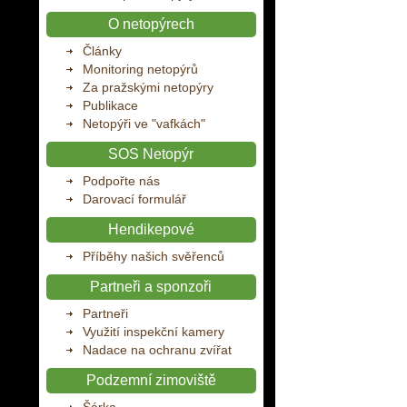
O netopýrech
Články
Monitoring netopýrů
Za pražskými netopýry
Publikace
Netopýři ve "vafkách"
SOS Netopýr
Podpořte nás
Darovací formulář
Hendikepové
Příběhy našich svěřenců
Partneři a sponzoři
Partneři
Využití inspekční kamery
Nadace na ochranu zvířat
Podzemní zimoviště