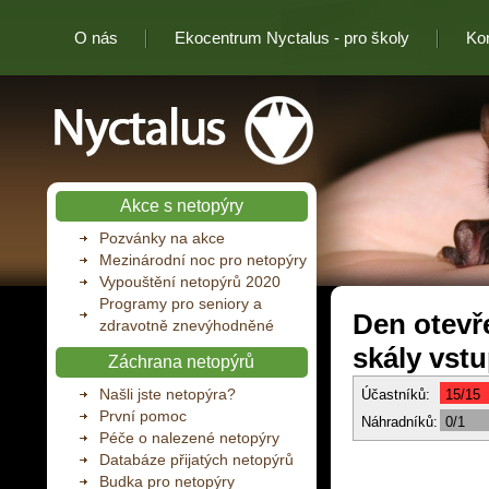
O nás
Ekocentrum Nyctalus - pro školy
Ko
Nyctalus
Akce s netopýry
Pozvánky na akce
Mezinárodní noc pro netopýry
Vypouštění netopýrů 2020
Programy pro seniory a
Den otevře
zdravotně znevýhodněné
skály vstu
Záchrana netopýrů
Našli jste netopýra?
Účastníků:
15/15
První pomoc
Náhradníků:
0/1
Péče o nalezené netopýry
Databáze přijatých netopýrů
Budka pro netopýry