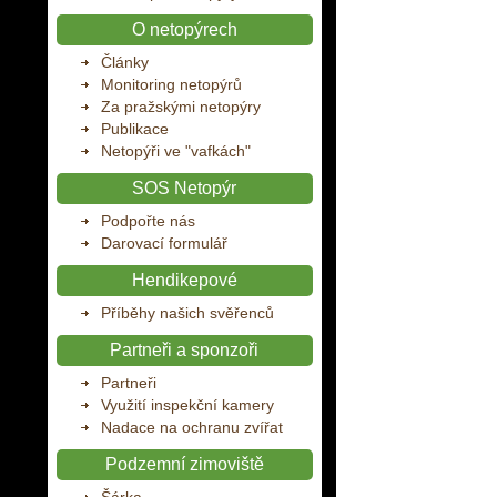
O netopýrech
Články
Monitoring netopýrů
Za pražskými netopýry
Publikace
Netopýři ve "vafkách"
SOS Netopýr
Podpořte nás
Darovací formulář
Hendikepové
Příběhy našich svěřenců
Partneři a sponzoři
Partneři
Využití inspekční kamery
Nadace na ochranu zvířat
Podzemní zimoviště